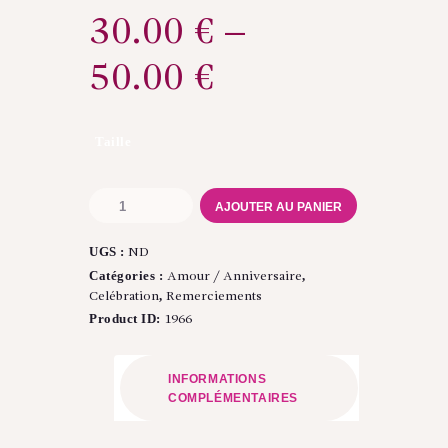
30.00
€
–
50.00
€
Taille
quantité
AJOUTER AU PANIER
de
Bouquet
UGS :
ND
remerciements
Catégories :
,
Amour / Anniversaire
,
Celébration
Remerciements
Product ID:
1966
INFORMATIONS
COMPLÉMENTAIRES