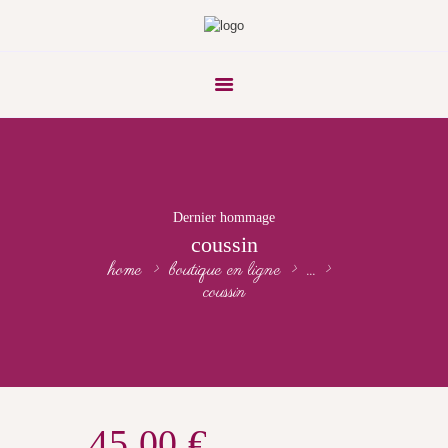
Dernier hommage
coussin
home
boutique en ligne
...
coussin
45.00
€